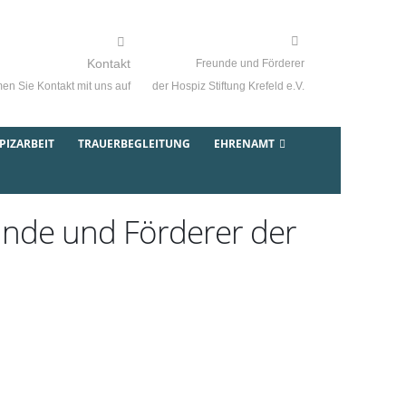
Kontakt
Freunde und Förderer
n Sie Kontakt mit uns auf
der Hospiz Stiftung Krefeld e.V.
IZARBEIT
TRAUERBEGLEITUNG
EHRENAMT
unde und Förderer der