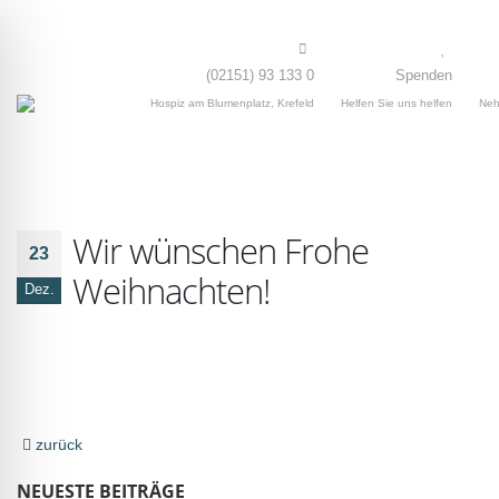
(02151) 93 133 0
Spenden
Hospiz am Blumenplatz, Krefeld
Helfen Sie uns helfen
Neh
Wir wünschen Frohe
23
Weihnachten!
Dez.
zurück
NEUESTE BEITRÄGE